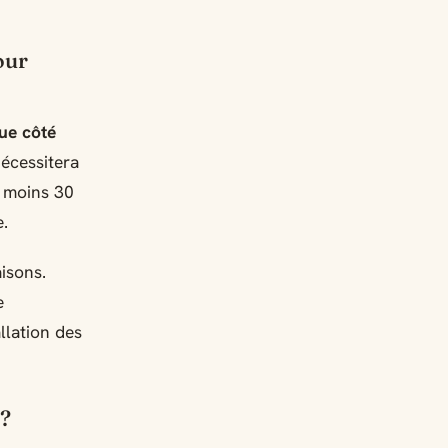
our
ue côté
écessitera
u moins 30
e.
isons.
e
llation des
 ?