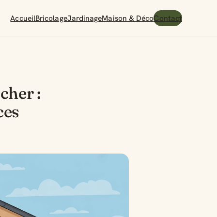
Accueil
Bricolage
Jardinage
Maison & Déco
Contact
cher :
ces