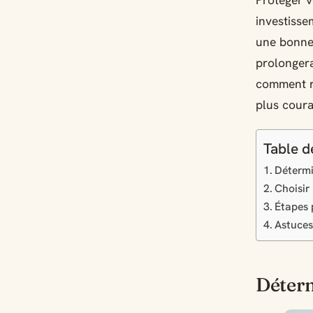
Protéger v
investisse
une bonne
prolongera
comment ré
plus coura
Table d
Détermi
Choisir
Étapes 
Astuces 
Déterm