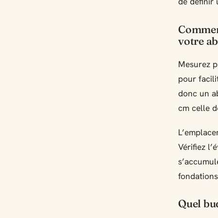
de définir
Comment
votre ab
Mesurez p
pour facil
donc un ab
cm celle d
L’emplacem
Vérifiez l
s’accumule
fondations
Quel bud