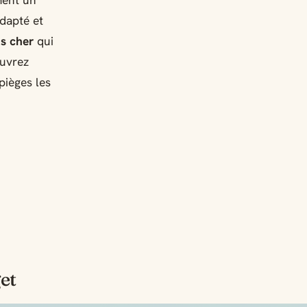
ment un
adapté et
s cher
qui
ouvrez
pièges les
et