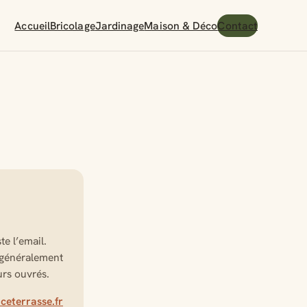
Accueil
Bricolage
Jardinage
Maison & Déco
Contact
te l’email.
généralement
urs ouvrés.
eterrasse.fr