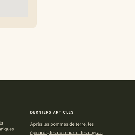
DERNIERS ARTICLES
in
Après les pommes de terre, les
chniques
épinards, les poireaux et les engrais