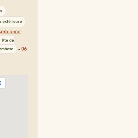
in
 extérieure
Ambiance
 Rte de
•
06
Lambesc