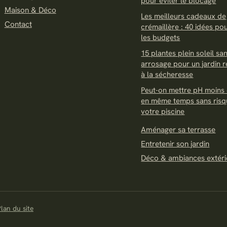
pour éviter le blocage
Maison & Déco
Les meilleurs cadeaux de
Contact
crémaillère : 40 idées po
les budgets
15 plantes plein soleil sa
arrosage pour un jardin r
à la sécheresse
Peut-on mettre pH moins 
en même temps sans risq
votre piscine
Aménager sa terrasse
Entretenir son jardin
Déco & ambiances extéri
lan du site