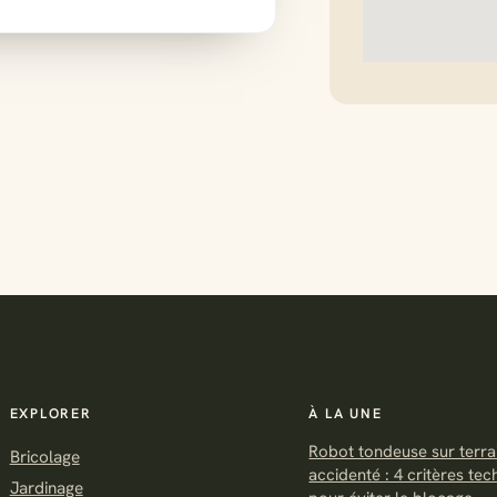
EXPLORER
À LA UNE
Robot tondeuse sur terra
Bricolage
accidenté : 4 critères te
Jardinage