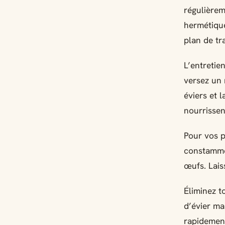
régulièrem
hermétique
plan de tra
L’entretie
versez un 
éviers et 
nourrissen
Pour vos p
constamme
œufs. Lais
Éliminez t
d’évier ma
rapidemen