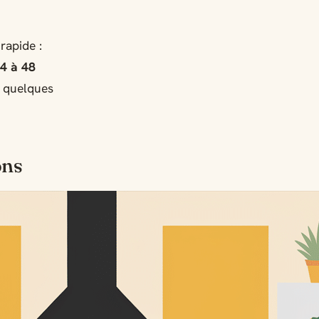
rapide :
24 à 48
n quelques
ons