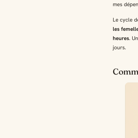
mes dépen
Le cycle d
les femell
heures
. U
jours.
Comme