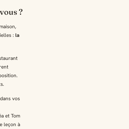
vous ?
maison,
elles :
la
staurant
rent
osition.
s.
 dans vos
éa et Tom
te leçon à