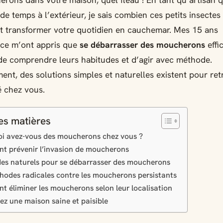
rons dans votre maison, quel fléau ! En tant qu’artisan q
e temps à l’extérieur, je sais combien ces petits insecte
t transformer votre quotidien en cauchemar. Mes 15 ans
nce m’ont appris que
se débarrasser des moucherons
effi
de comprendre leurs habitudes et d’agir avec méthode.
nt, des solutions simples et naturelles existent pour ret
té chez vous.
es matières
i avez-vous des moucherons chez vous ?
 prévenir l’invasion de moucherons
es naturels pour se débarrasser des moucherons
hodes radicales contre les moucherons persistants
 éliminer les moucherons selon leur localisation
ez une maison saine et paisible