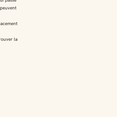
ui passe
s peuvent
cacement
rouver la