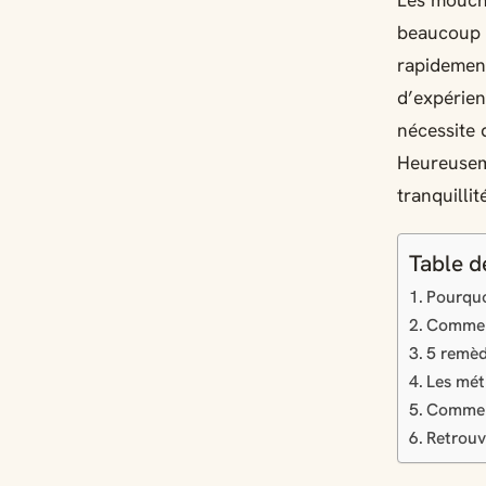
Les mouche
beaucoup d
rapidemen
d’expérie
nécessite 
Heureuseme
tranquilli
Table d
Pourquo
Comment
5 remèd
Les mét
Comment
Retrouv