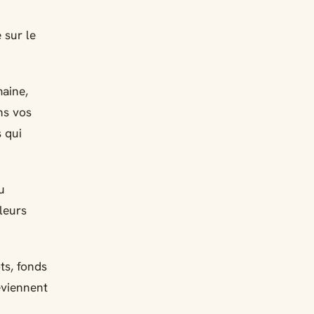
 sur le
maine,
ns vos
s qui
u
leurs
ts, fonds
eviennent