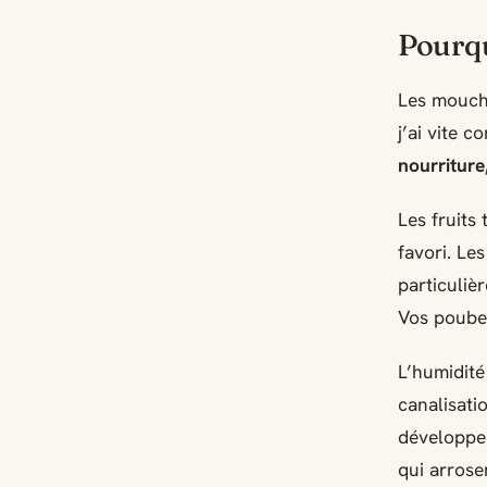
Pourqu
Les mouche
j’ai vite 
nourriture
Les fruits
favori. Le
particuliè
Vos poubel
L’humidité
canalisati
développen
qui arrose