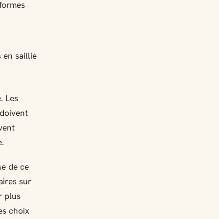
 formes
en saillie
. Les
 doivent
vent
.
se de ce
aires sur
r plus
es choix