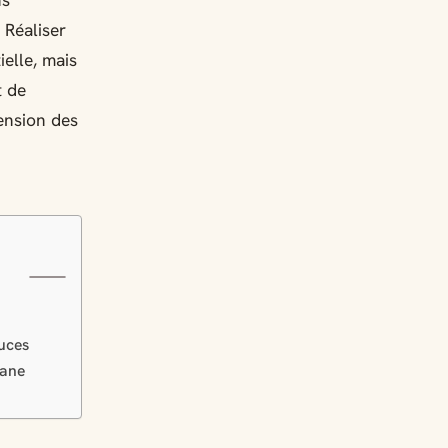
ns
 Réaliser
elle, mais
t de
ension des
tuces
hane