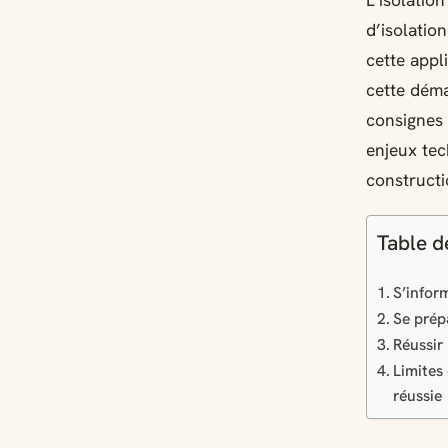
L’isolatio
d’isolatio
cette appl
cette déma
consignes
enjeux tec
constructi
Table d
S’infor
Se prép
Réussir
Limites
réussie