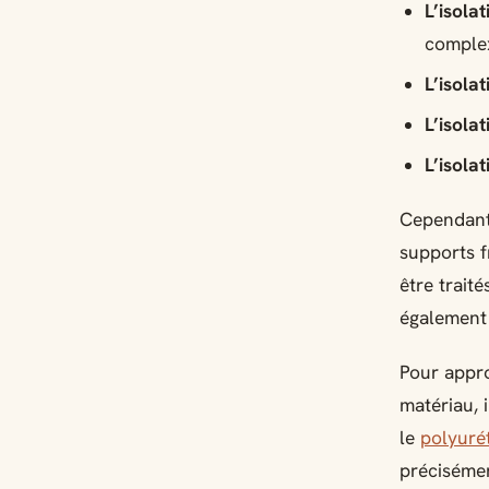
L’isola
complex
L’isola
L’isola
L’isola
Cependant,
supports f
être trait
également 
Pour appro
matériau, 
le
polyuré
précisémen