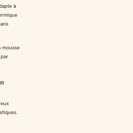
adapte à
hermique
sans
la mousse
 par
en
reux
stiques.