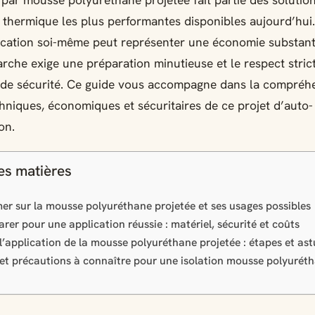
n par mousse polyuréthane projetée fait partie des solutio
n thermique les plus performantes disponibles aujourd’hui.
ication soi-même peut représenter une économie substanti
rche exige une préparation minutieuse et le respect stric
 de sécurité. Ce guide vous accompagne dans la compréh
hniques, économiques et sécuritaires de ce projet d’auto-
on.
es matières
mer sur la mousse polyuréthane projetée et ses usages possibles
arer pour une application réussie : matériel, sécurité et coûts
 l’application de la mousse polyuréthane projetée : étapes et as
 et précautions à connaître pour une isolation mousse polyurét