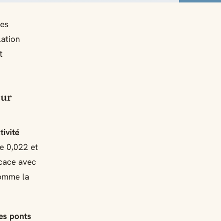
ues
lation
t
our
tivité
e 0,022 et
icace avec
comme la
des ponts