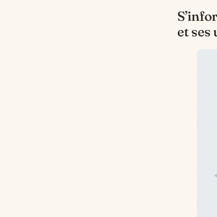
S’info
et ses