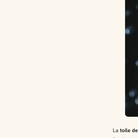
La
toile d