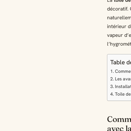
La
toile d
décoratif.
naturellem
intérieur 
vapeur d’e
l’hygromét
Table d
Comment
Les ava
Install
Toile d
Commen
avec la