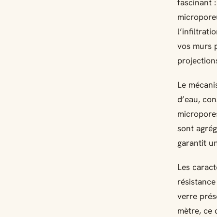
fascinant 
microporeu
l’infiltra
vos murs p
projection
Le mécanis
d’eau, con
micropores
sont agrég
garantit u
Les caract
résistance
verre prés
mètre, ce 