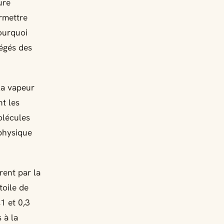
ure
rmettre
pourquoi
tégés des
la vapeur
nt les
olécules
 physique
ent par la
toile de
1 et 0,3
 à la