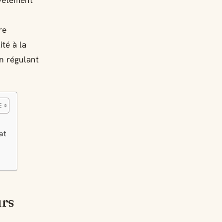
evêtement
re
ité à la
n régulant
at
urs