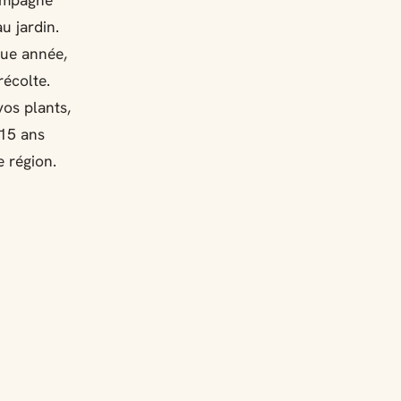
compagné
u jardin.
ue année,
récolte.
vos plants,
 15 ans
e région.