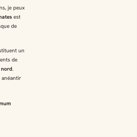
ns, je peux
mates
est
isque de
stituent un
ients de
e nord
.
 anéantir
nimum