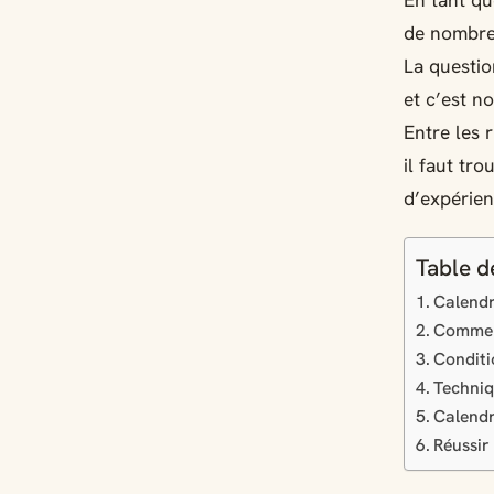
En tant qu
de nombreu
La questi
et c’est n
Entre les 
il faut tr
d’expérien
Table d
Calendr
Comment
Conditi
Techniq
Calendr
Réussir