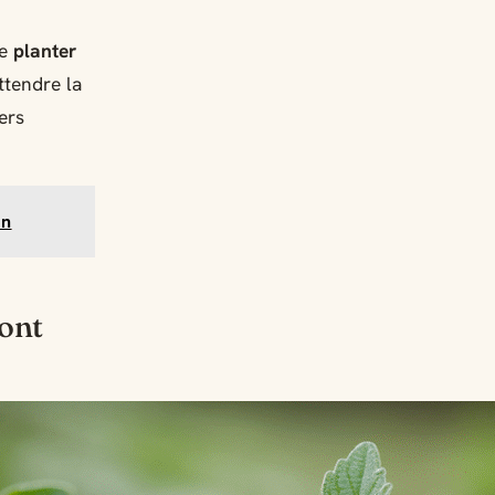
de
planter
ttendre la
ers
en
sont