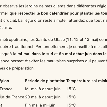
r observé les jardins de mes clients dans différentes régio
irmer que
respecter le bon calendrier pour planter les to
 crucial. La règle d’or reste simple : attendez que tout r
écarté.
métropolitaine, les Saints de Glace (11, 12 et 13 mai) con
repère traditionnel. Personnellement, je conseille à mes cl
jusqu’à la
mi-mai dans le sud
et
fin mai début juin dans l
ence permet d’éviter les mauvaises surprises qui peuvent
es de préparation.
égion
Période de plantation
Température sol mi
 France
Mi-mai à début juin
15°C
Île-de-France
20 mai à début juin
15°C
st
Fin mai à mi-juin
15°C