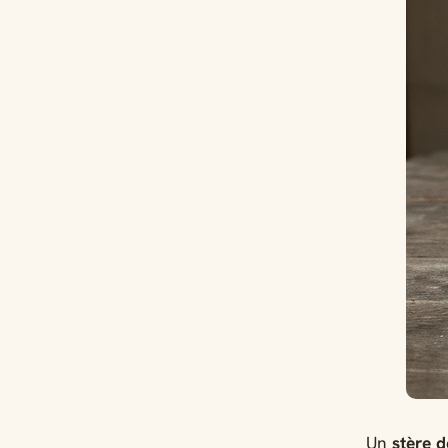
Un
stère 