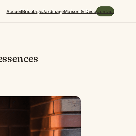
Accueil
Bricolage
Jardinage
Maison & Déco
Contact
 essences