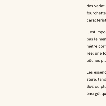
des variat
fourchette
caractéris
Il est imp
pas le mêm
mètre corr
réel
une fo
bûches plu
Les essenc
stère, tan
86€ ou plu
énergétiqu