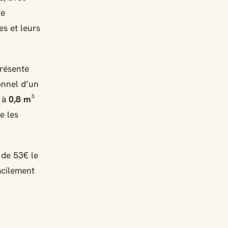
te
es et leurs
présente
onnel d’un
t à
0,8 m³
e les
 de 53€ le
acilement