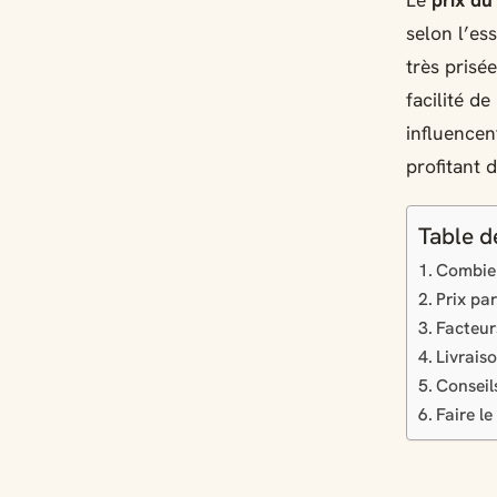
Le
prix du
selon l’es
très prisé
facilité d
influencen
profitant d
Table d
Combien
Prix pa
Facteur
Livrais
Conseil
Faire l