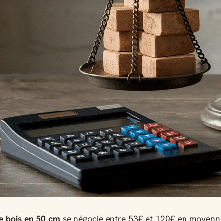
de bois en 50 cm
se négocie entre 53€ et 120€ en moyenn