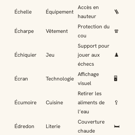
Accès en
Échelle
Équipement
🪜
hauteur
Protection du
Écharpe
Vêtement
🧣
cou
Support pour
Échiquier
Jeu
jouer aux
♟️
échecs
Affichage
Écran
Technologie
🖥️
visuel
Retirer les
Écumoire
Cuisine
aliments de
🥄
l’eau
Couverture
Édredon
Literie
🛏️
chaude