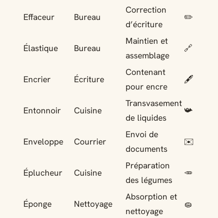
Correction
Effaceur
Bureau
✏️
d’écriture
Maintien et
Élastique
Bureau
🔗
assemblage
Contenant
Encrier
Écriture
🖋️
pour encre
Transvasement
Entonnoir
Cuisine
📯
de liquides
Envoi de
Enveloppe
Courrier
✉️
documents
Préparation
Éplucheur
Cuisine
🥕
des légumes
Absorption et
Éponge
Nettoyage
🧽
nettoyage