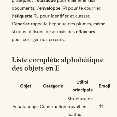
pratiques : l’
élastique
pour maintenir des
documents, l’
enveloppe
✉️ pour le courrier,
l’
étiquette
🏷️ pour identifier et classer.
L’
encrier
rappelle l’époque des plumes, même
si nous utilisons désormais des
effaceurs
pour corriger nos erreurs.
Liste complète alphabétique
des objets en E
Utilité
Objet
Catégorie
Emoji
principale
Structure de
Échafaudage
Construction
travail en
🏗️
hauteur