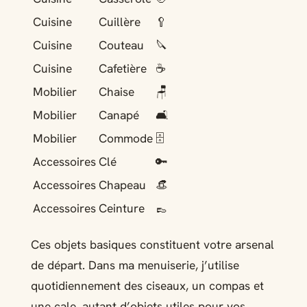
Cuisine
Cuillère
🥄
Cuisine
Couteau
🔪
Cuisine
Cafetière
☕
Mobilier
Chaise
🪑
Mobilier
Canapé
🛋️
Mobilier
Commode
🗄️
Accessoires
Clé
🔑
Accessoires
Chapeau
👒
Accessoires
Ceinture
👞
Ces objets basiques constituent votre arsenal
de départ. Dans ma menuiserie, j’utilise
quotidiennement des ciseaux, un compas et
une cale, autant d’objets utiles pour vos