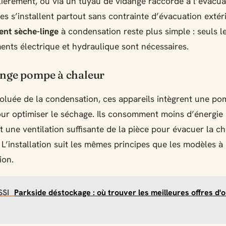
lièrement, ou via un tuyau de vidange raccordé à l’évacua
s s’installent partout sans contrainte d’évacuation extér
nt sèche-linge
à condensation reste plus simple : seuls l
nts électrique et hydraulique sont nécessaires.
inge pompe à chaleur
oluée de la condensation, ces appareils intègrent une po
ur optimiser le séchage. Ils consomment moins d’énergie
t une ventilation suffisante de la pièce pour évacuer la c
. L’installation suit les mêmes principes que les modèles à
ion.
SSI
Parkside déstockage : où trouver les meilleures offres d'o