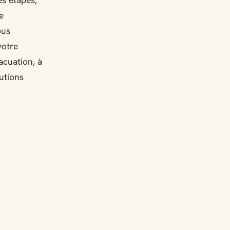
es étapes,
e
ous
votre
acuation, à
utions