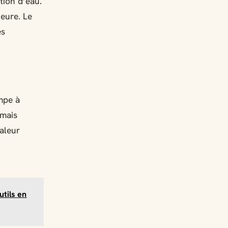
tion d’eau.
ieure. Le
es
mpe à
 mais
haleur
utils en