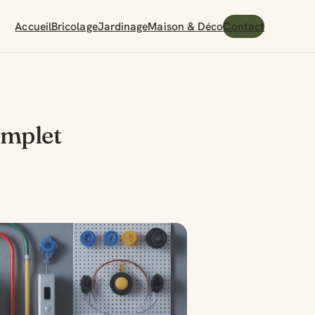
Accueil
Bricolage
Jardinage
Maison & Déco
Contact
omplet