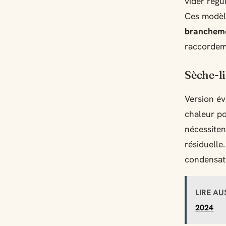
vider régu
Ces modèle
brancheme
raccordeme
Sèche-l
Version év
chaleur po
nécessiten
résiduelle
condensat
LIRE AU
2024