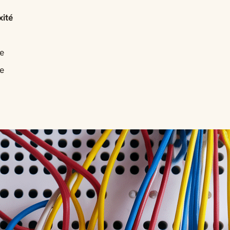
ité
e
e