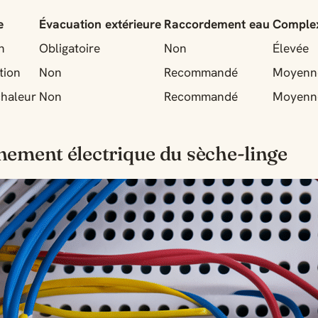
e
Évacuation extérieure
Raccordement eau
Complex
n
Obligatoire
Non
Élevée
tion
Non
Recommandé
Moyenn
haleur
Non
Recommandé
Moyenn
ement électrique du sèche-linge