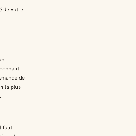
é de votre
un
 donnant
 demande de
n la plus
.
l faut