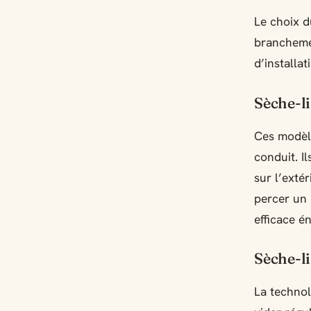
Le choix d
brancheme
d’installat
Sèche-l
Ces modèle
conduit. I
sur l’exté
percer un 
efficace é
Sèche-l
La technol