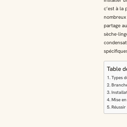
Installer 
c’est à la
nombreux c
partage au
sèche-ling
condensat
spécifique
Table d
Types d
Branche
Install
Mise en 
Réussir 